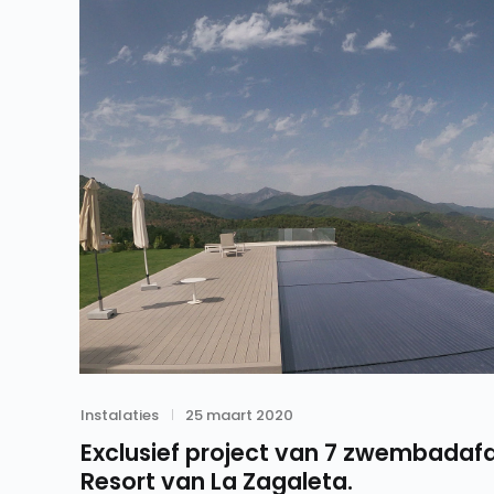
Category
Posted
Instalaties
25 maart 2020
on
Exclusief project van 7 zwembadafd
Resort van La Zagaleta.