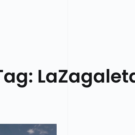
Tag:
LaZagalet