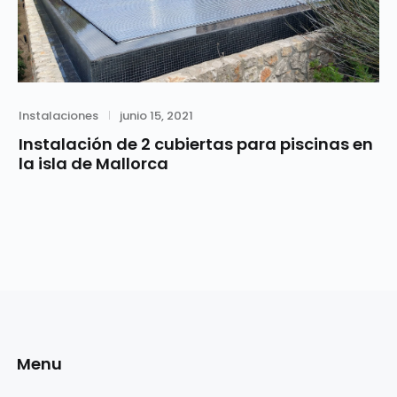
Category
Posted
Instalaciones
junio 15, 2021
on
Instalación de 2 cubiertas para piscinas en
la isla de Mallorca
Menu