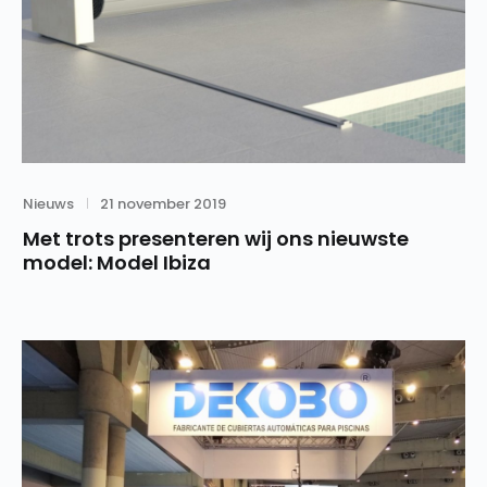
Category
Posted
Nieuws
21 november 2019
on
Met trots presenteren wij ons nieuwste
model: Model Ibiza