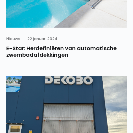
Category
Posted
Nieuws
22 januari 2024
on
E-Star: Herdefiniëren van automatische
zwembadafdekkingen