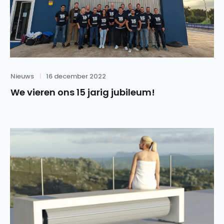
Category
Posted
Nieuws
16 december 2022
on
We vieren ons 15 jarig jubileum!