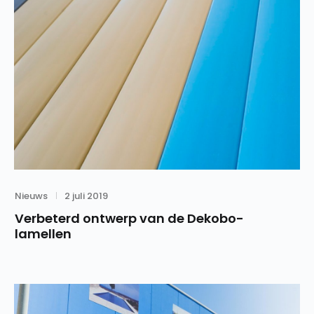
Category
Posted
Nieuws
2 juli 2019
on
Verbeterd ontwerp van de Dekobo-
lamellen