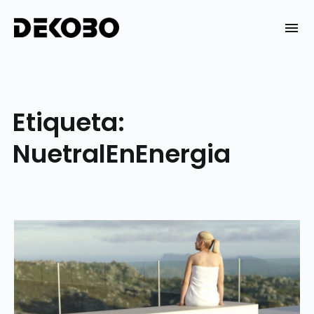
Skip
to
DEKOBO
content
Etiqueta:
NuetralEnEnergia