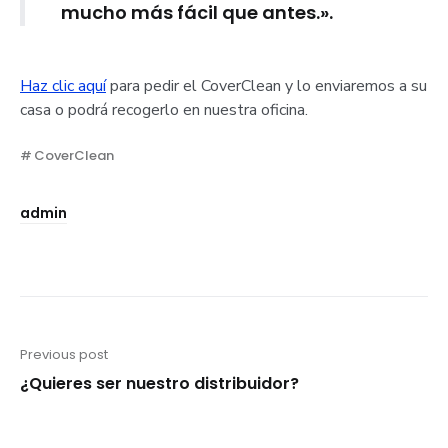
mucho más fácil que antes.».
Haz clic aquí
para pedir el CoverClean y lo enviaremos a su
casa o podrá recogerlo en nuestra oficina.
CoverClean
admin
Navegación
Previous post
Previous
¿Quieres ser nuestro distribuidor?
de
post:
entradas