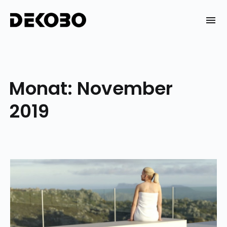
Skip
to
DEKOBO
content
Monat:
November
2019