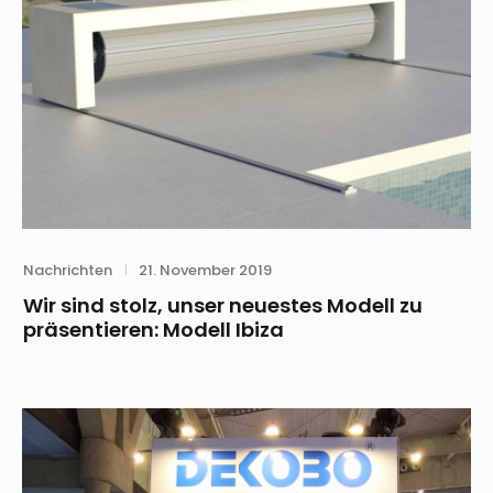
Category
Posted
Nachrichten
21. November 2019
on
Wir sind stolz, unser neuestes Modell zu
präsentieren: Modell Ibiza