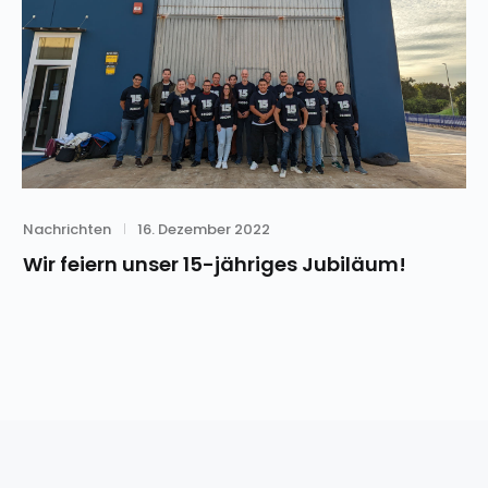
Category
Posted
Nachrichten
16. Dezember 2022
on
Wir feiern unser 15-jähriges Jubiläum!