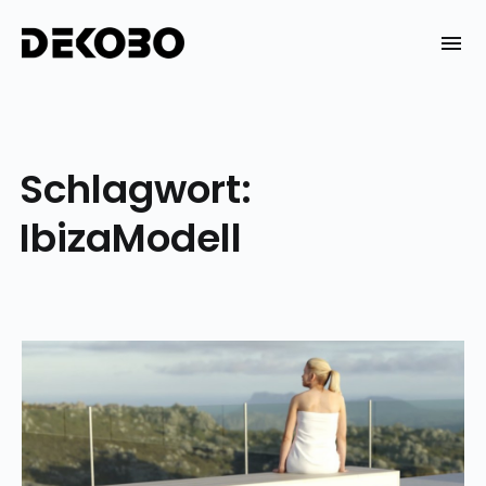
Skip
to
DEKOBO
content
Schlagwort:
IbizaModell