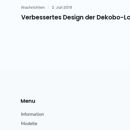
Category
Posted
Nachrichten
2. Juli 2019
on
Verbessertes Design der Dekobo-L
Menu
Information
Modelle