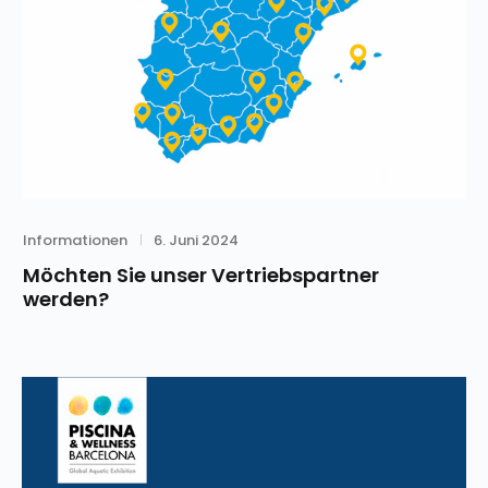
Category
Posted
Informationen
6. Juni 2024
on
Möchten Sie unser Vertriebspartner
werden?