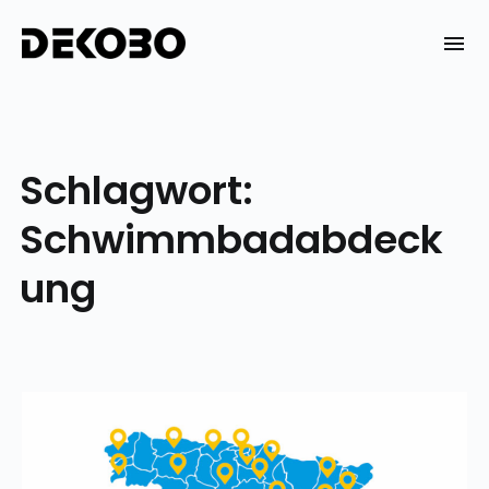
Skip
to
DEKOBO
content
Schlagwort:
Schwimmbadabdeck
ung