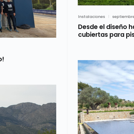
Category
Posted
Instalaciones
septiembre
on
Desde el diseño ha
cubiertas para pi
o!