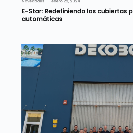
Category
Posted
Novedades
enero 22, 2024
on
E-Star: Redefiniendo las cubiertas 
automáticas