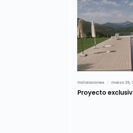
Category
Posted
Instalaciones
marzo 25, 
on
Proyecto exclusiv