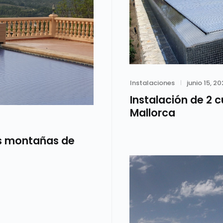
Category
Posted
Instalaciones
junio 15, 20
on
Instalación de 2 c
Mallorca
as montañas de