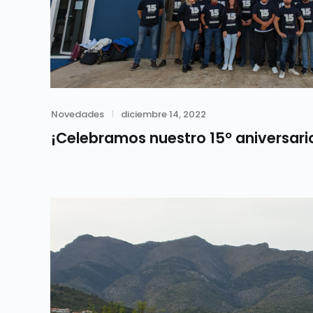
Category
Posted
Novedades
diciembre 14, 2022
on
¡Celebramos nuestro 15º aniversari