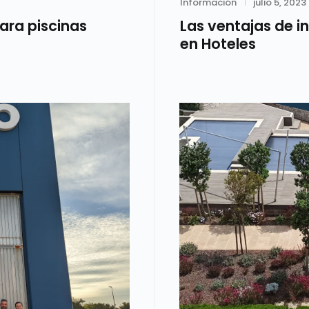
Category
Posted
Información
julio 5, 2023
on
para piscinas
Las ventajas de i
en Hoteles