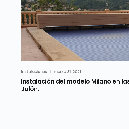
Category
Posted
Instalaciones
marzo 31, 2021
on
Instalación del modelo Milano en l
Jalón.