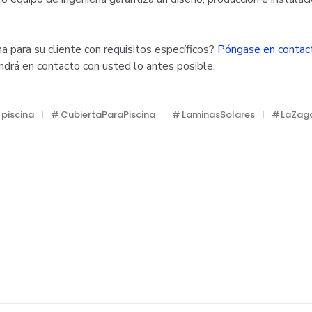
na para su cliente con requisitos específicos?
Póngase en contac
drá en contacto con usted lo antes posible.
 piscina
CubiertaParaPiscina
LaminasSolares
LaZag