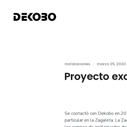
Skip
to
DEKOBO
content
Categories
Posted
Instalaciones
marzo 25, 2020
on
Proyecto exc
Se contactó con Dekobo en 2017
particular en la Zagaleta. La 