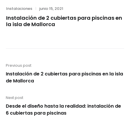
Category
Posted
Instalaciones
junio 15, 2021
on
Instalación de 2 cubiertas para piscinas en
la isla de Mallorca
Navegación
Previous post
Previous
Instalación de 2 cubiertas para piscinas en la isla
de
post:
de Mallorca
entradas
Next post
Next
Desde el diseño hasta la realidad: instalación de
post:
6 cubiertas para piscinas