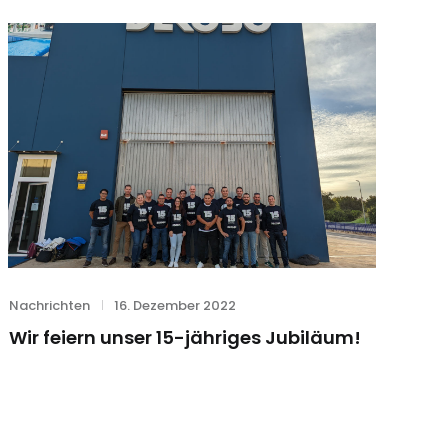
Category
Posted
Nachrichten
16. Dezember 2022
on
Wir feiern unser 15-jähriges Jubiläum!