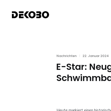
Skip
to
DEKOBO
content
Categories
Posted
Nachrichten
22. Januar 2024
on
E-Star: Neu
Schwimmba
Heute markiert einen historisc