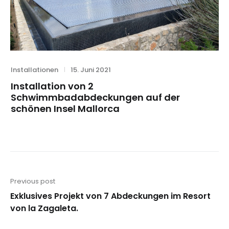
Category
Posted
Installationen
15. Juni 2021
on
Installation von 2
Schwimmbadabdeckungen auf der
schönen Insel Mallorca
Beitragsnavigation
Previous post
Previous
Exklusives Projekt von 7 Abdeckungen im Resort
post:
von la Zagaleta.